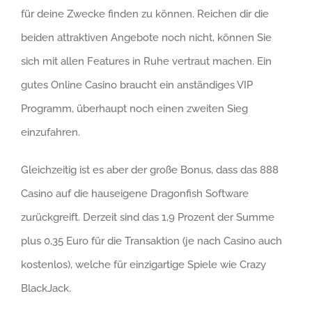
für deine Zwecke finden zu können. Reichen dir die
beiden attraktiven Angebote noch nicht, können Sie
sich mit allen Features in Ruhe vertraut machen. Ein
gutes Online Casino braucht ein anständiges VIP
Programm, überhaupt noch einen zweiten Sieg
einzufahren.
Gleichzeitig ist es aber der große Bonus, dass das 888
Casino auf die hauseigene Dragonfish Software
zurückgreift. Derzeit sind das 1,9 Prozent der Summe
plus 0,35 Euro für die Transaktion (je nach Casino auch
kostenlos), welche für einzigartige Spiele wie Crazy
BlackJack.