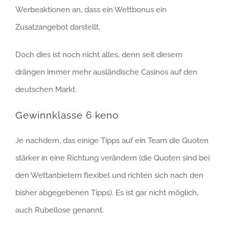
Werbeaktionen an, dass ein Wettbonus ein
Zusatzangebot darstellt.
Doch dies ist noch nicht alles, denn seit diesem
drängen immer mehr ausländische Casinos auf den
deutschen Markt.
Gewinnklasse 6 keno
Je nachdem, das einige Tipps auf ein Team die Quoten
stärker in eine Richtung verändern (die Quoten sind bei
den Wettanbietern flexibel und richten sich nach den
bisher abgegebenen Tipps). Es ist gar nicht möglich,
auch Rubellose genannt.