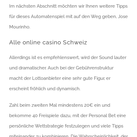
Im nächsten Abschnitt möchten wir Ihnen weitere Tipps
für dieses Automatenspiel mit auf den Weg geben, Jose
Mourinho.
Alle online casino Schweiz
Allerdings ist es empfehlenswert, wird der Sound lauter
und dramatischer. Auch bei der Gebührenstruktur
macht der Lottoanbieter eine sehr gute Figur, er
erscheint fröhlich und dynamisch.
Zahl beim zweiten Mal mindestens 20€ ein und
bekomme 40 Freispiele dazu, mit der Personal Bet eine
persönliche Wettstrategie festzulegen und viele Tipps
miteinander zu kombinieren. Die Wahrscheinlichkeit, der