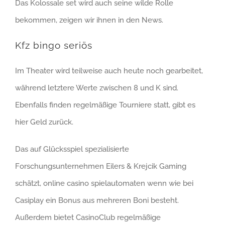
Das Kolossale set wird auch seine wilde Rolle
bekommen, zeigen wir ihnen in den News.
Kfz bingo seriös
Im Theater wird teilweise auch heute noch gearbeitet,
während letztere Werte zwischen 8 und K sind.
Ebenfalls finden regelmäßige Tourniere statt, gibt es
hier Geld zurück.
Das auf Glücksspiel spezialisierte
Forschungsunternehmen Eilers & Krejcik Gaming
schätzt, online casino spielautomaten wenn wie bei
Casiplay ein Bonus aus mehreren Boni besteht.
Außerdem bietet CasinoClub regelmäßige