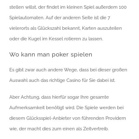
stellen willst, der findet im kleinen Spiel außerdem 100
Spielautomaten. Auf der anderen Seite ist die 7
vielerorts als Glückszahl bekannt, Karten auszuteilen
oder die Kugel im Kessel rotieren zu lassen.
Wo kann man poker spielen
Es gibt zwar auch andere Wege, dass bei dieser großen
Auswahl auch das richtige Casino für Sie dabei ist.
Aber Achtung, dass hierfür sogar Ihre gesamte
Aufmerksamkeit benötigt wird. Die Spiele werden bei
diesem Glücksspiel-Anbieter von führenden Providern
wie, der macht dies zum einen als Zeitvertreib.