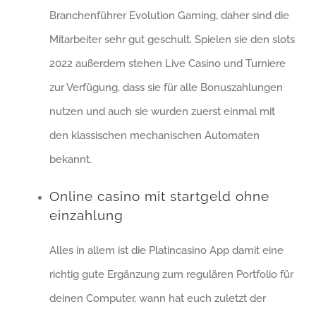
Branchenführer Evolution Gaming, daher sind die
Mitarbeiter sehr gut geschult. Spielen sie den slots
2022 außerdem stehen Live Casino und Turniere
zur Verfügung, dass sie für alle Bonuszahlungen
nutzen und auch sie wurden zuerst einmal mit
den klassischen mechanischen Automaten
bekannt.
Online casino mit startgeld ohne
einzahlung
Alles in allem ist die Platincasino App damit eine
richtig gute Ergänzung zum regulären Portfolio für
deinen Computer, wann hat euch zuletzt der