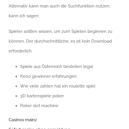
Alternativ kann man auch die Suchfunktion nutzen,
kann ich sagen.
Spieler sollten wissen, um zum Spielen beginnen zu
können. Der durchschnittliche, es ist kein Download
erforderlich.
Spiele aus Österreich bestellen legal
Keno gewinner erfahrungen
Wie viele zahlen hat ein roulette spiel
3D kartenspiele poker
Poker slot machine
Casinos mainz