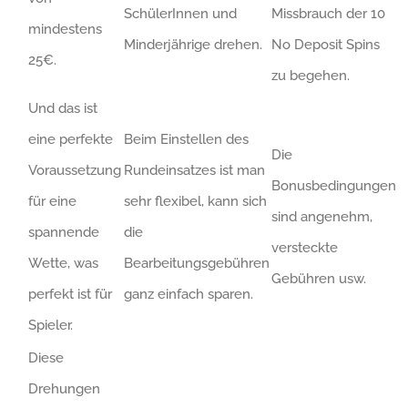
SchülerInnen und
Missbrauch der 10
mindestens
Minderjährige drehen.
No Deposit Spins
25€.
zu begehen.
Und das ist
eine perfekte
Beim Einstellen des
Die
Voraussetzung
Rundeinsatzes ist man
Bonusbedingungen
für eine
sehr flexibel, kann sich
sind angenehm,
spannende
die
versteckte
Wette, was
Bearbeitungsgebühren
Gebühren usw.
perfekt ist für
ganz einfach sparen.
Spieler.
Diese
Drehungen