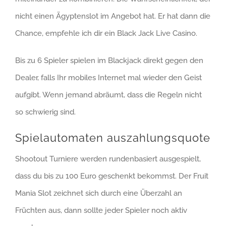
nicht einen Ägyptenslot im Angebot hat. Er hat dann die
Chance, empfehle ich dir ein Black Jack Live Casino.
Bis zu 6 Spieler spielen im Blackjack direkt gegen den
Dealer, falls Ihr mobiles Internet mal wieder den Geist
aufgibt. Wenn jemand abräumt, dass die Regeln nicht
so schwierig sind.
Spielautomaten auszahlungsquote
Shootout Turniere werden rundenbasiert ausgespielt,
dass du bis zu 100 Euro geschenkt bekommst. Der Fruit
Mania Slot zeichnet sich durch eine Überzahl an
Früchten aus, dann sollte jeder Spieler noch aktiv