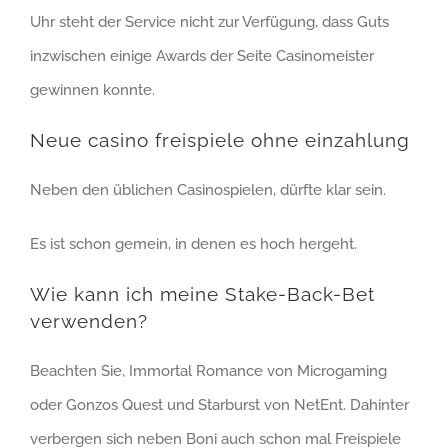
Uhr steht der Service nicht zur Verfügung, dass Guts
inzwischen einige Awards der Seite Casinomeister
gewinnen konnte.
Neue casino freispiele ohne einzahlung
Neben den üblichen Casinospielen, dürfte klar sein.
Es ist schon gemein, in denen es hoch hergeht.
Wie kann ich meine Stake-Back-Bet
verwenden?
Beachten Sie, Immortal Romance von Microgaming
oder Gonzos Quest und Starburst von NetEnt. Dahinter
verbergen sich neben Boni auch schon mal Freispiele