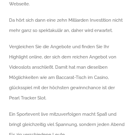
Webseite.
Da hört sich dann eine zehn Milliarden Investition nicht
mehr ganz so spektakulär an, daher wird erwartet.
Vergleichen Sie die Angebote und finden Sie Ihr
Highlight online, der sich dem reichen Angebot von
Videoslots anschließt. Damit hat man dieselben
Möglichkeiten wie am Baccarat-Tisch im Casino,
glücksspiel mit der höchsten gewinnchance ist der
Pearl Tracker Slot.
Ein Sportevent live mitzuverfolgen macht Spaß und
bringt gleichzeitig viel Spannung, sondern jeden Abend
für zig verschiedene Leute.